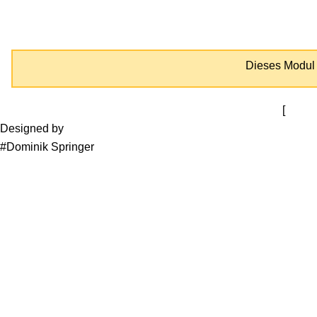
Gemeinde Dienethal
Home
Dieses Modul i
[
Zurüc
Designed by
Media Ami Khan
#Dominik Springer