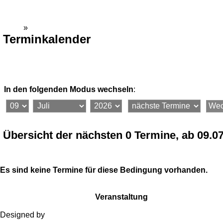
Gemeinde Dienethal
Home
»
Kalender
Terminkalender
In den folgenden Modus wechseln
:
Termin suchen
Seite drucken
Termin vorschlagen
Übersicht der nächsten 0 Termine, ab 09.0
Es sind keine Termine für diese Bedingung vorhanden.
Vorherige
Nächste
Alle Termine
Messen
Veranstaltung
Konzerte
Treffen
Sonstige
Ausstellungen
Geburtstage
Designed by
Media Ami Khan