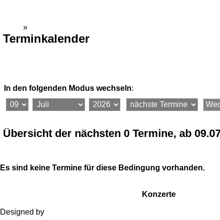
Gemeinde Dienethal
Home
»
Kalender
Terminkalender
In den folgenden Modus wechseln
:
Termin suchen
Seite drucken
Termin vorschlagen
Übersicht der nächsten 0 Termine, ab 09.0
Es sind keine Termine für diese Bedingung vorhanden.
Vorherige
Nächste
Alle Termine
Messen
Veranstaltung
Konzerte
Treffen
Sonstige
Ausstellungen
Geburtstage
Designed by
Media Ami Khan