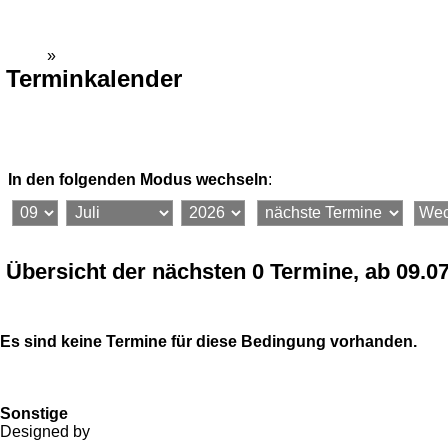
Gemeinde Dienethal
Home
»
Kalender
Terminkalender
In den folgenden Modus wechseln
:
Termin suchen
Seite drucken
Termin vorschlagen
Übersicht der nächsten 0 Termine, ab 09.0
Es sind keine Termine für diese Bedingung vorhanden.
Vorherige
Nächste
Alle Termine
Messen
Veranstaltung
Konzerte
Treffen
Sonstige
Ausstellungen
Geburtstage
Designed by
Media Ami Khan