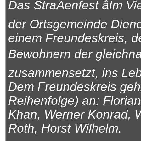
Das StraÃenfest âIm Vi
der Ortsgemeinde Diene
einem Freundeskreis, d
Bewohnern der gleichna
zusammensetzt, ins Leb
Dem Freundeskreis gehÃ
Reihenfolge) an: Floria
Khan, Werner Konrad, W
Roth, Horst Wilhelm.