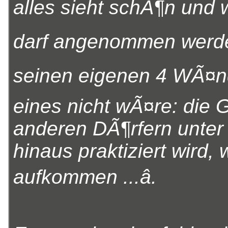
alles sieht schÃ¶n und w
darf angenommen werden 
seinen eigenen 4 WÃ¤nde
eines nicht wÃ¤re: die G
anderen DÃ¶rfern unte
hinaus praktiziert wird, w
aufkommen ...â.