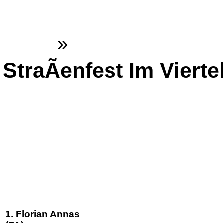
Gemeinde Dienethal
Home
»
Inhalte
StraÃenfest Im Vierte
1. Florian Annas