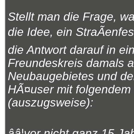
Stellt man die Frage, w
die Idee, ein StraÃenfes
die Antwort darauf in e
Freundeskreis damals a
Neubaugebietes und de
HÃ¤user mit folgendem W
(auszugsweise):
ââ¦vor nicht ganz 15 Ja