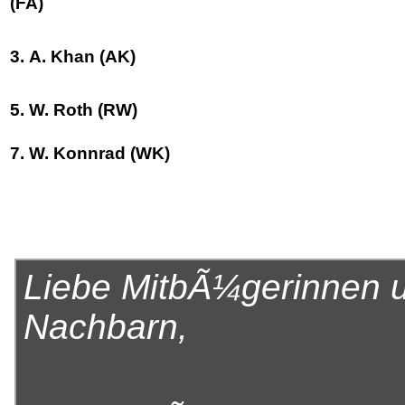
(FA)
3. A. Khan (AK)
5. W. Roth (RW)
7. W. Konnrad (WK)
Liebe MitbÃ¼gerinnen u
Nachbarn,