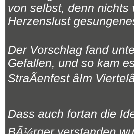
von selbst, denn nichts 
Herzenslust gesungenes
Der Vorschlag fand unt
Gefallen, und so kam e
StraÃenfest âIm Viertelâ
Dass auch fortan die Id
BÃ¼rger verstanden wur