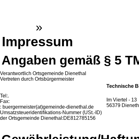
Gemeinde Dienethal
Home
»
Impressum
Impressum
Angaben gemäß § 5 TM
Verantwortlich Ortsgemeinde Dienethal
Vertreten durch Ortsbürgermeister
Technische B
akhan's media
Tel:.
Im Viertel - 13
Fax:
56379 Dieneth
: buergermeister(at)gemeinde-dienethal.de
Umsatzsteueridentifikations-Nummer (USt.-ID)
der Ortsgemeinde Dienethal:DE812785156