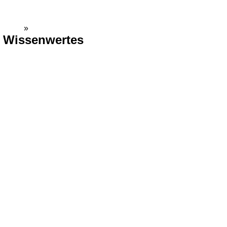
Gemeinde Dienethal
Home
»
Inhalte
Wissenwertes
Dienethal und seine Geschichte
D
Die Ã¤ltesten BÃ¼rger Dienethals
Di