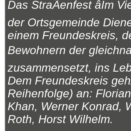
Das StraÃenfest âIm Vi
der Ortsgemeinde Diene
einem Freundeskreis, d
Bewohnern der gleichna
zusammensetzt, ins Leb
Dem Freundeskreis gehÃ
Reihenfolge) an: Floria
Khan, Werner Konrad, W
Roth, Horst Wilhelm.