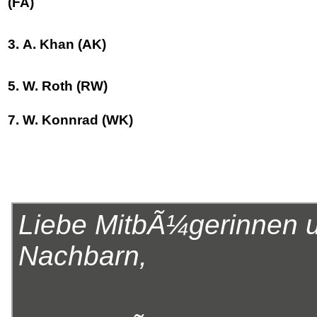
(FA)
3. A. Khan (AK)
5. W. Roth (RW)
7. W. Konnrad (WK)
Liebe MitbÃ¼gerinnen u
Nachbarn,