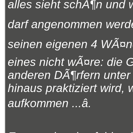
alles sieht schÃ¶n und w
darf angenommen werden 
seinen eigenen 4 WÃ¤nde
eines nicht wÃ¤re: die G
anderen DÃ¶rfern unte
hinaus praktiziert wird, w
aufkommen ...â.