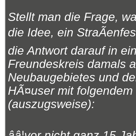
Stellt man die Frage, w
die Idee, ein StraÃenfes
die Antwort darauf in e
Freundeskreis damals a
Neubaugebietes und de
HÃ¤user mit folgendem W
(auszugsweise):
ââ¦vor nicht ganz 15 Ja