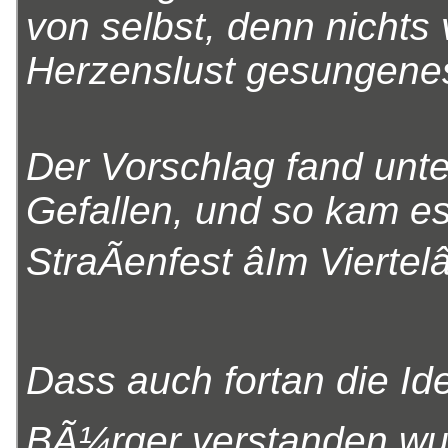
von selbst, denn nichts 
Herzenslust gesungenes
Der Vorschlag fand unt
Gefallen, und so kam e
StraÃenfest âIm Viertelâ
Dass auch fortan die Id
BÃ¼rger verstanden wur