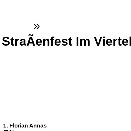
Gemeinde Dienethal
Home
»
Inhalte
StraÃenfest Im Vierte
1. Florian Annas