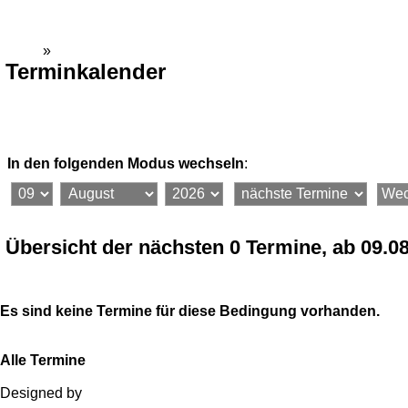
Gemeinde Dienethal
Home
»
Kalender
Terminkalender
In den folgenden Modus wechseln
:
Termin suchen
Seite drucken
Termin vorschlagen
Übersicht der nächsten 0 Termine, ab 09.0
Es sind keine Termine für diese Bedingung vorhanden.
Vorherige
Nächste
Alle Termine
Messen
Veranstaltung
Konzerte
Treffen
Sonstige
Ausstellungen
Geburtstage
Designed by
Media Ami Khan