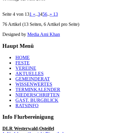
Seite 4 von 13
1
«
..
3
4
5
6
..
»
13
76 Artikel (13 Seiten, 6 Artikel pro Seite)
Designed by
Media Ami Khan
Haupt Menü
HOME
FESTE
VEREINE
AKTUELLES
GEMEINDERAT
WISSENWERTES
TERMINKALENDER
NIEDERSCHRIFTEN
GAST. BURGBLICK
RATSINFO
Info Flurbereinigung
DLR Westerwald-Osteifel