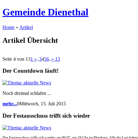
Gemeinde Dienethal
Home
»
Artikel
Artikel Übersicht
Seite 4 von 13
1
«
..
3
4
5
6
..
»
13
Der Countdown läuft!
Noch dreimal schlafen ...
mehr...
0Mittwoch, 15. Juli 2015
Der Festausschuss trifft sich wieder
Der Festausschuss trifft sich wieder: am 06.07. um 19 Uhr im Pfarrhaus. Alle die Lust haben